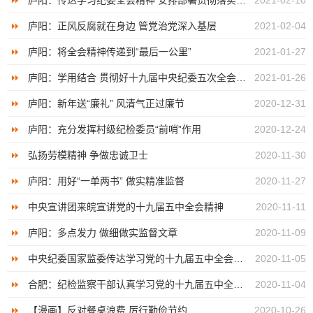
庐阳：传达学习纪委全会精神 安排部署贯彻落实工作
2021-02-10
庐阳：正风反腐就在身边 管党治党深入基层
2021-02-04
庐阳：将全会精神传递到“最后一公里”
2021-01-27
庐阳：学用结合 贯彻好十九届中央纪委五次全会精神
2021-01-26
庐阳：新年送“廉礼” 风清气正过廉节
2020-12-31
庐阳：充分发挥村级纪检委员“前哨”作用
2020-12-24
弘扬劳模精神 争做忠诚卫士
2020-11-30
庐阳：用好“一单两书” 做实精准监督
2020-11-27
中央宣讲团来皖宣讲党的十九届五中全会精神
2020-11-11
庐阳：多点发力 做细做实监督文章
2020-11-09
中央纪委国家监委传达学习党的十九届五中全会精神
2020-11-05
合肥：纪检监察干部认真学习党的十九届五中全会精神
2020-11-04
【漫画】反对餐桌浪费 厉行勤俭节约
2020-10-26