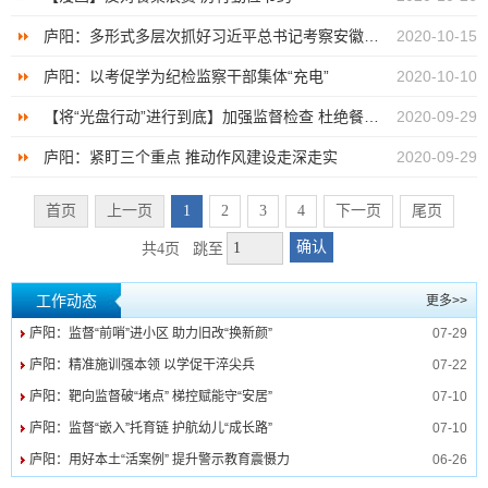
庐阳：多形式多层次抓好习近平总书记考察安徽重要讲话精神学习贯彻工作
2020-10-15
庐阳：以考促学为纪检监察干部集体“充电”
2020-10-10
【将“光盘行动”进行到底】加强监督检查 杜绝餐饮浪费
2020-09-29
庐阳：紧盯三个重点 推动作风建设走深走实
2020-09-29
首页
上一页
1
2
3
4
下一页
尾页
确认
共4页
跳至
工作动态
更多>>
庐阳：监督“前哨”进小区 助力旧改“换新颜”
07-29
庐阳：精准施训强本领 以学促干淬尖兵
07-22
庐阳：靶向监督破“堵点” 梯控赋能守“安居”
07-10
庐阳：监督“嵌入”托育链 护航幼儿“成长路”
07-10
庐阳：用好本土“活案例” 提升警示教育震慑力
06-26