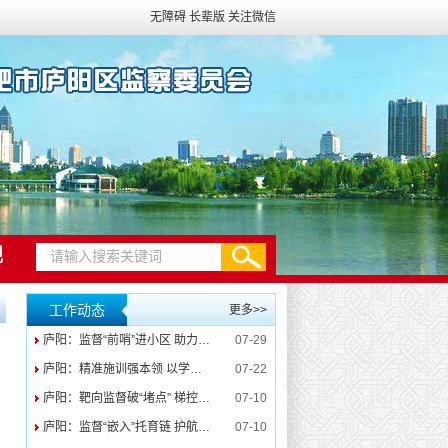
无障碍
长辈版
关注微信
规
工作动态
更多>>
庐阳：监督“前哨”进小区 助力旧改“换新颜”
07-29
庐阳：精准施训强本领 以学促干淬尖兵
07-22
庐阳：靶向监督破“堵点” 梯控赋能守“安居”
07-10
庐阳：监督“嵌入”托育链 护航幼儿“成长路”
07-10