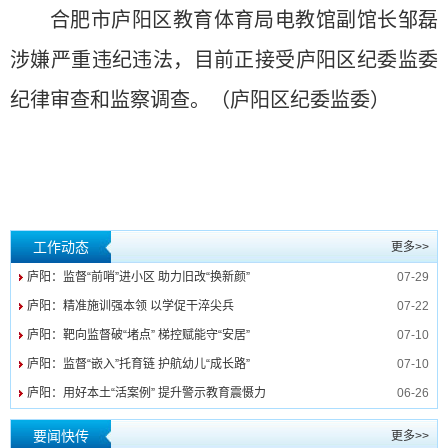
合肥市庐阳区教育体育局电教馆副馆长邹磊
涉嫌严重违纪违法，目前正接受庐阳区纪委监委
纪律审查和监察调查。（庐阳区纪委监委）
工作动态
更多>>
庐阳：监督“前哨”进小区 助力旧改“换新颜”
07-29
庐阳：精准施训强本领 以学促干淬尖兵
07-22
庐阳：靶向监督破“堵点” 梯控赋能守“安居”
07-10
庐阳：监督“嵌入”托育链 护航幼儿“成长路”
07-10
庐阳：用好本土“活案例” 提升警示教育震慑力
06-26
要闻快传
更多>>