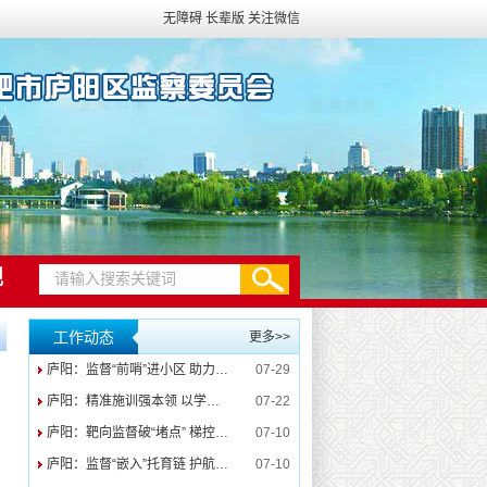
无障碍
长辈版
关注微信
规
工作动态
更多>>
庐阳：监督“前哨”进小区 助力旧改“换新颜”
07-29
庐阳：精准施训强本领 以学促干淬尖兵
07-22
庐阳：靶向监督破“堵点” 梯控赋能守“安居”
07-10
庐阳：监督“嵌入”托育链 护航幼儿“成长路”
07-10