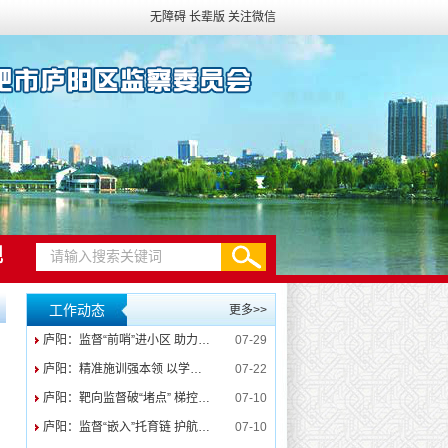
无障碍
长辈版
关注微信
规
工作动态
更多>>
庐阳：监督“前哨”进小区 助力旧改“换新颜”
07-29
庐阳：精准施训强本领 以学促干淬尖兵
07-22
庐阳：靶向监督破“堵点” 梯控赋能守“安居”
07-10
庐阳：监督“嵌入”托育链 护航幼儿“成长路”
07-10