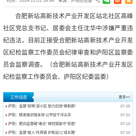
时间：2024-11-22 16:54
来源：庐阳区纪委
合肥新站高新技术产业开发区站北社区高峰
社区党总支书记、居委会主任沈华中涉嫌严重违
纪违法，目前正接受合肥新站高新技术产业开发
区纪检监察工作委员会纪律审查和庐阳区监察委
员会监察调查。（合肥新站高新技术产业开发区
纪检监察工作委员会、庐阳区纪委监委）
工作动态
更多>>
庐阳：监督“前哨”进小区 助力旧改“换新颜”
07-29
庐阳：精准施训强本领 以学促干淬尖兵
07-22
庐阳：靶向监督破“堵点” 梯控赋能守“安居”
07-10
庐阳：监督“嵌入”托育链 护航幼儿“成长路”
07-10