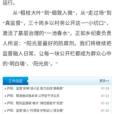
运行。
从“粗枝大叶”到“细致入微”，从“走过场”到
“真监督”，三十岗乡以村务公开这一“小切口”，
激活了基层治理的“一池春水”。正如乡纪委负责
人所说：“阳光是最好的防腐剂。我们将继续把
监督融入日常，让每一块公开栏都成为群众心中
的‘明白墙’、‘阳光房’。”
工作动态
更多>>
庐阳：监督“前哨”进小区 助力旧改“换新颜”
07-29
庐阳：精准施训强本领 以学促干淬尖兵
07-22
庐阳：靶向监督破“堵点” 梯控赋能守“安居”
07-10
庐阳：监督“嵌入”托育链 护航幼儿“成长路”
07-10