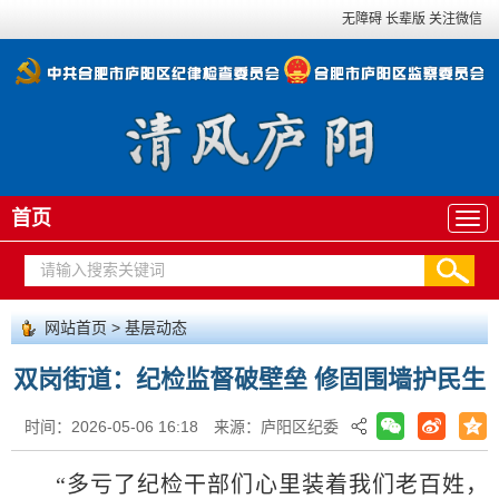
无障碍
长辈版
关注微信
首页
网站首页
>
基层动态
双岗街道：纪检监督破壁垒 修固围墙护民生
时间：2026-05-06 16:18
来源：庐阳区纪委
“多亏了纪检干
部们
心里装着我们老百姓，