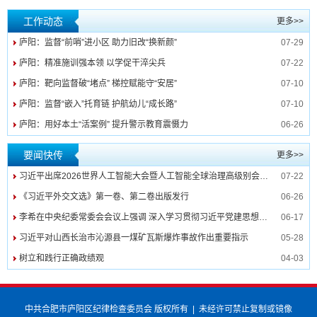
工作动态
更多>>
庐阳：监督“前哨”进小区 助力旧改“换新颜”
07-29
庐阳：精准施训强本领 以学促干淬尖兵
07-22
庐阳：靶向监督破“堵点” 梯控赋能守“安居”
07-10
庐阳：监督“嵌入”托育链 护航幼儿“成长路”
07-10
庐阳：用好本土“活案例” 提升警示教育震慑力
06-26
要闻快传
更多>>
习近平出席2026世界人工智能大会暨人工智能全球治理高级别会议开幕式并发表主旨讲话
07-22
《习近平外交文选》第一卷、第二卷出版发行
06-26
李希在中央纪委常委会会议上强调 深入学习贯彻习近平党建思想 纵深推进纪检监察工作高质量发展
06-17
习近平对山西长治市沁源县一煤矿瓦斯爆炸事故作出重要指示
05-28
树立和践行正确政绩观
04-03
中共合肥市庐阳区纪律检查委员会 版权所有
|
未经许可禁止复制或镜像