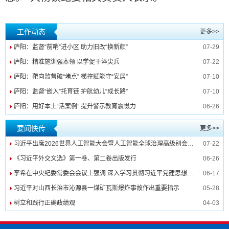
工作动态
更多>>
庐阳：监督“前哨”进小区 助力旧改“换新颜”
07-29
庐阳：精准施训强本领 以学促干淬尖兵
07-22
庐阳：靶向监督破“堵点” 梯控赋能守“安居”
07-10
庐阳：监督“嵌入”托育链 护航幼儿“成长路”
07-10
庐阳：用好本土“活案例” 提升警示教育震慑力
06-26
要闻快传
更多>>
习近平出席2026世界人工智能大会暨人工智能全球治理高级别会议开幕式并发表主旨讲话
07-22
《习近平外交文选》第一卷、第二卷出版发行
06-26
李希在中央纪委常委会会议上强调 深入学习贯彻习近平党建思想 纵深推进纪检监察工作高质量发展
06-17
习近平对山西长治市沁源县一煤矿瓦斯爆炸事故作出重要指示
05-28
树立和践行正确政绩观
04-03