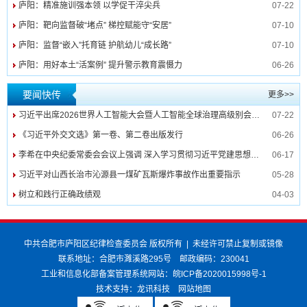
庐阳：精准施训强本领 以学促干淬尖兵
07-22
庐阳：靶向监督破“堵点” 梯控赋能守“安居”
07-10
庐阳：监督“嵌入”托育链 护航幼儿“成长路”
07-10
庐阳：用好本土“活案例” 提升警示教育震慑力
06-26
要闻快传
更多>>
习近平出席2026世界人工智能大会暨人工智能全球治理高级别会议开幕式并发表主旨讲话
07-22
《习近平外交文选》第一卷、第二卷出版发行
06-26
李希在中央纪委常委会会议上强调 深入学习贯彻习近平党建思想 纵深推进纪检监察工作高质量发展
06-17
习近平对山西长治市沁源县一煤矿瓦斯爆炸事故作出重要指示
05-28
树立和践行正确政绩观
04-03
中共合肥市庐阳区纪律检查委员会 版权所有
|
未经许可禁止复制或镜像
联系地址：合肥市濉溪路295号
邮政编码：230041
工业和信息化部备案管理系统网站：
皖ICP备2020015998号-1
技术支持：
龙讯科技
网站地图