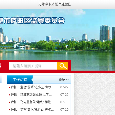
无障碍
长辈版
关注微信
规
工作动态
更多>>
庐阳：监督“前哨”进小区 助力旧改“换新颜”
07-29
庐阳：精准施训强本领 以学促干淬尖兵
07-22
庐阳：靶向监督破“堵点” 梯控赋能守“安居”
07-10
庐阳：监督“嵌入”托育链 护航幼儿“成长路”
07-10