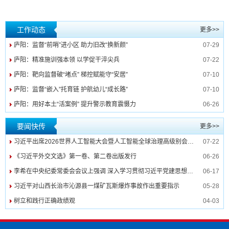
工作动态
更多>>
庐阳：监督“前哨”进小区 助力旧改“换新颜”
07-29
庐阳：精准施训强本领 以学促干淬尖兵
07-22
庐阳：靶向监督破“堵点” 梯控赋能守“安居”
07-10
庐阳：监督“嵌入”托育链 护航幼儿“成长路”
07-10
庐阳：用好本土“活案例” 提升警示教育震慑力
06-26
要闻快传
更多>>
习近平出席2026世界人工智能大会暨人工智能全球治理高级别会议开幕式并发表主旨讲话
07-22
《习近平外交文选》第一卷、第二卷出版发行
06-26
李希在中央纪委常委会会议上强调 深入学习贯彻习近平党建思想 纵深推进纪检监察工作高质量发展
06-17
习近平对山西长治市沁源县一煤矿瓦斯爆炸事故作出重要指示
05-28
树立和践行正确政绩观
04-03