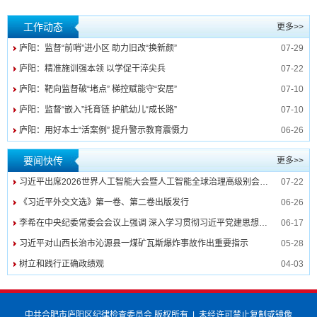
工作动态
更多>>
庐阳：监督“前哨”进小区 助力旧改“换新颜”
07-29
庐阳：精准施训强本领 以学促干淬尖兵
07-22
庐阳：靶向监督破“堵点” 梯控赋能守“安居”
07-10
庐阳：监督“嵌入”托育链 护航幼儿“成长路”
07-10
庐阳：用好本土“活案例” 提升警示教育震慑力
06-26
要闻快传
更多>>
习近平出席2026世界人工智能大会暨人工智能全球治理高级别会议开幕式并发表主旨讲话
07-22
《习近平外交文选》第一卷、第二卷出版发行
06-26
李希在中央纪委常委会会议上强调 深入学习贯彻习近平党建思想 纵深推进纪检监察工作高质量发展
06-17
习近平对山西长治市沁源县一煤矿瓦斯爆炸事故作出重要指示
05-28
树立和践行正确政绩观
04-03
中共合肥市庐阳区纪律检查委员会 版权所有
|
未经许可禁止复制或镜像