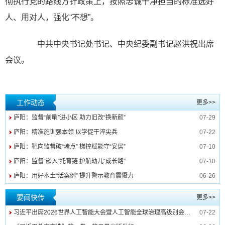
彻执行党的路线方针政策上，按照忠诚干净担当的标准选好
人、用对人，强化“不想”。
中共中央书记处书记、中央纪委副书记赵洪祝出席
会议。
工作动态
更多>>
庐阳：监督“前哨”进小区 助力旧改“换新颜”
07-29
庐阳：精准施训强本领 以学促干淬尖兵
07-22
庐阳：靶向监督破“堵点” 梯控赋能守“安居”
07-10
庐阳：监督“嵌入”托育链 护航幼儿“成长路”
07-10
庐阳：用好本土“活案例” 提升警示教育震慑力
06-26
要闻快传
更多>>
习近平出席2026世界人工智能大会暨人工智能全球治理高级别会议开幕式并发表主旨讲话
07-22